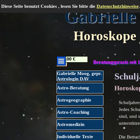
Direkt zum Seiteninhalt
Diese Seite benutzt Cookies , lesen Sie bitte die
Datenschutzhinweise
.
Gabrielle
Horoskope 
Menü überspringen
Menü überspringen
0.00 €
Beratungspraxis seit 
Menü überspringen
Gabrielle Moog, gepr.
Schul
Astrologin DAV
Horosko
Astro-Beratung
Astrogeographie
Schuljahr
Jedes Schu
Astro-Coaching
sind, und 
unterstütz
Astromedizin
Individuelle Texte
Die Betrac