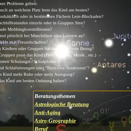
ner Probleme geben:
uch an welchem Platz lernt das Kind am besten?
undsätzlich oder in bestimmten Fächern Lern-Blockaden?
hhilfestunden einzeln oder in Gruppen Sinn?
rade Mobbingkonstelltionen?
ind plötzlich bei Mitschülern oder Lehrern an?
keln sich Freundschaften?
n Kindern oder Gruppen hat das Kind einen Bezug?
Gruppen passt das Kind (Freizeit, Sport, Musik , etc.)
men Schulangst / Schulphobie?
nd Schlafstörungen oder "Burn-Out-Tendenzen"?
as Kind mehr Ruhe oder mehr Anregung?
das Kind am besten Ordnung halten?
Beratungsthemen
Astrologische Beratung
Anti-Aging
Astro-Geographie
Beruf