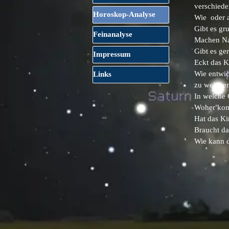
verschiede
Horoskop-Analyse
▼
Wie oder a
Gibt es gr
Feinanalyse
▼
Machen Nac
Gibt es ge
Impressum
▼
Eckt das K
Wie entwic
Links
▼
zu welche
In welche 
Woher kom
Hat das Ki
Braucht d
Wie kann 