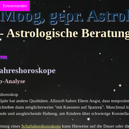
Einverstanden
 Moog, gepr. Astr
- Astrologische Beratun
1998
jahreshoroskope
p-Analyse
eshoroskop
ljahr hat andere Qualitäten. Allzuoft haben Eltern Angst, dass temporä
schießen dann möglicherweise "mit Kanonen auf Spatzen". Manchmal loh
ende und ausgleichende Haltung, um Kindern über schwierige Konstell
htung eines
Schuljahreshoroskops
kann Hinweise auf die Dauer oder die